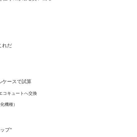
これだ
ルケースで試算
 エコキュートへ交換
強化機種）
ップ”