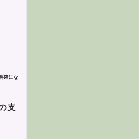
明確にな
ルの支