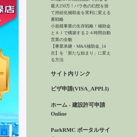
最大250万！バラ色の幻想を捨
て持続化補助金を実利に変える
裏戦略
小規模事業の生存戦略！補助金
とＡＩで構築する２４時間自動
営業の全貌
【事業承継・M&A補助金_14
次】を「新たな始まり」に変え
る方法
サイト内リンク
ビザ申請(VISA_APPLI)
ホーム - 建設許可申請
Online
ParkRMC ポータルサイ