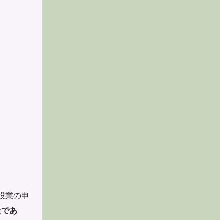
設業の申
上であ