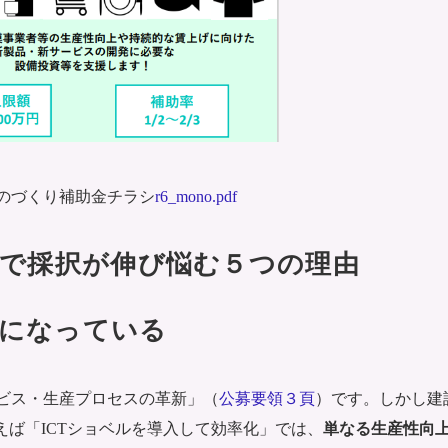
のづくり補助金チラシ
r6_mono.pdf
業で採択が伸び悩む５つの理由
」になっている
ビス・生産プロセスの革新」（
公募要領３頁
）です。しかし建
えば「ICTショベルを導入して効率化」では、
単なる生産性向