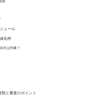
知識
ト
ケジュール
値化枠
_自社は対象？
要書類と審査のポイント