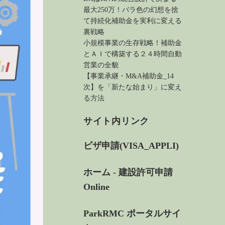
最大250万！バラ色の幻想を捨
て持続化補助金を実利に変える
裏戦略
小規模事業の生存戦略！補助金
とＡＩで構築する２４時間自動
営業の全貌
【事業承継・M&A補助金_14
次】を「新たな始まり」に変え
る方法
サイト内リンク
ビザ申請(VISA_APPLI)
ホーム - 建設許可申請
Online
ParkRMC ポータルサイ