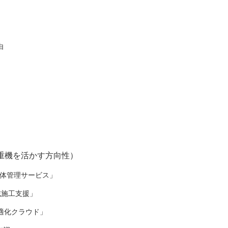
由
T重機を活かす方向性）
解体管理サービス」
域施工支援」
適化クラウド」