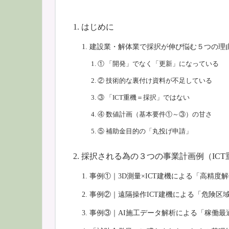
はじめに
建設業・解体業で採択が伸び悩む５つの理
① 「開発」でなく「更新」になっている
② 技術的な裏付け資料が不足している
③ 「ICT重機＝採択」ではない
④ 数値計画（基本要件①～③）の甘さ
⑤ 補助金目的の「丸投げ申請」
採択される為の３つの事業計画例（IC
事例①｜3D測量×ICT建機による「高精度
事例②｜遠隔操作ICT建機による「危険区
事例③｜AI施工データ解析による「稼働最